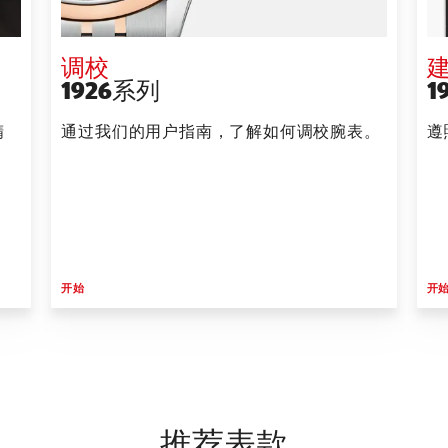
调校
1926系列
1
精
通过我们的用户指南，了解如何调校腕表。
遵
开始
开
推荐表款