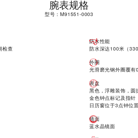
腕表规格
型号：M91551-0003
防水性能
期检查
防水深达100米（33
外圈
光滑磨光钢外圈覆有0
表盘
黑色，浮雕装饰，圆
金色钟点标记及指针
日历窗位于3点钟位
镜面
蓝水晶镜面