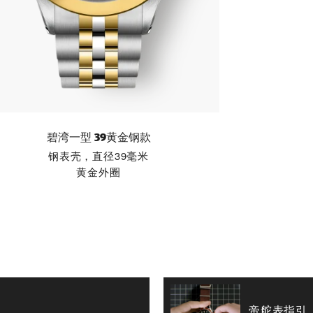
碧湾一型 39黄金钢款
钢表壳，直径39毫米
黄金外圈
帝舵表指引