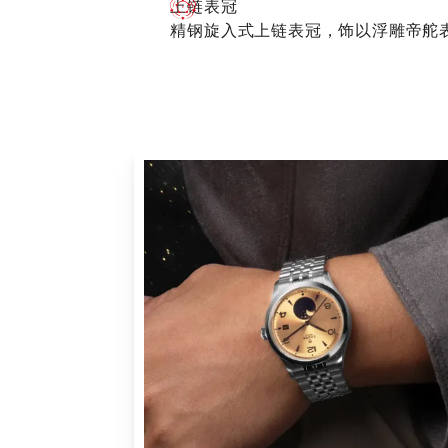
上链表冠
精钢旋入式上链表冠，饰以浮雕帝舵