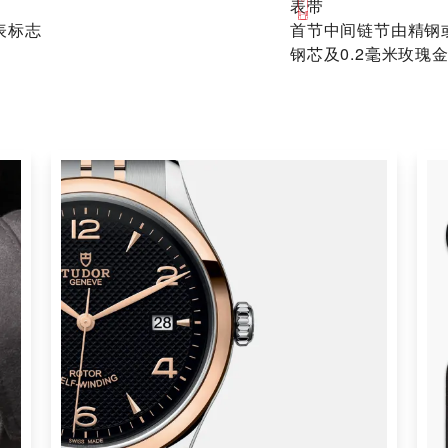
表带
表标志
首节中间链节由精钢
钢芯及0.2毫米玫瑰