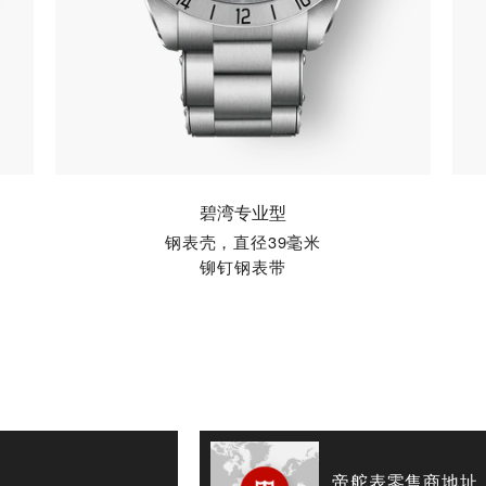
碧湾专业型
钢表壳，直径39毫米
铆钉钢表带
帝舵表零售商地址