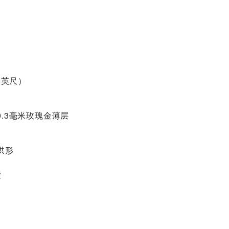
0英尺）
.3毫米玫瑰金薄层
拱形
置