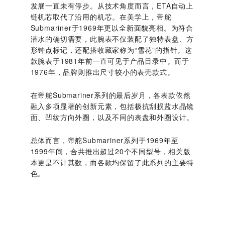
发展一直未有停步。从技术角度而言，ETA自动上
链机芯取代了沿用的机芯。在美学上，帝舵
Submariner于1969年更以全新面貌亮相。为符合
潜水的确切需要，此腕表不仅装配了独特表盘、方
形钟点标记，还配搭收藏家称为“雪花”的指针。这
款腕表于1981年前一直可见于产品目录中。而于
1976年，品牌则推出尺寸较小的表壳款式。
在帝舵Submariner系列的最后岁月，各表款依然
融入多项显著的创新元素，包括极抗刮损蓝水晶镜
面、凹纹方向外圈，以及不同的表盘和外圈设计。
总体而言，帝舵Submariner系列于1969年至
1999年间，合共推出超过20个不同型号，相关版
本更是不计其数，而各款均保留了此系列的主要特
色。