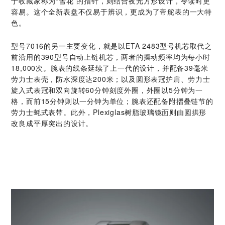
于收藏家称为“雪花”的指针，则结合夜光方形设计，令读时更
容易。这个全新表盘不仅易于辨识，更成为了帝舵表的一大特
色。
型号7016的另一主要变化，就是以ETA 2483型号机芯取代之
前沿用的390型号自动上链机芯，两者的摆动频率均为每小时
18,000次。腕表的线条延续了上一代的设计，并配备39毫米
劳力士表壳，防水深度达200米；以及圆形表冠护肩、劳力士
旋入式表冠和双向旋转60分钟刻度外圈，外圈以5分钟为一
格，而前15分钟则以一分钟为单位；腕表还配备附摺叠链节的
劳力士蚝式表带。此外，Plexiglas树脂玻璃镜面则由圆拱形
改良成平厚突出的设计。