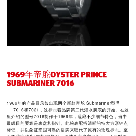
1969年帝舵OYSTER PRINCE
SUBMARINER 7016
1969年的产品目录曾出现两个新款帝舵 Submariner型号
──7016和7021，这标志着品牌第二代潜水腕表的开始。在这
里介绍的型号7016制作于1969年，蕴藏不少细节特色，当中
最瞩目的要算是表盘和指针。此腕表配搭清晰的特大方形钟点
标记，并以象征坚固可靠的盾牌来取代了原有的玫瑰标志。至