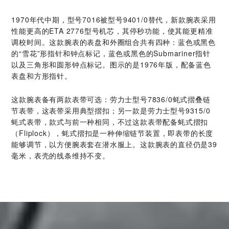
1970年代中期，型号7016被型号9401/0替代，新款腕表采用
性能更高的ETA 2776型号机芯，其停秒功能，使其能更精准
调校时间。这款腕表的表盘和外圈组合共有四种：蓝色或黑色
的“雪花”形指针和钟点标记，蓝色或黑色的Submariner指针
以及三角形和圆形钟点标记。图示的是1976年版，配备蓝色
表盘和方形指针。
这款腕表备有两款表带可选：劳力士型号7836/0蚝式摺叠链
节表带，这表带采用典型摺扣；另一款是劳力士型号9315/0
蚝式表带，款式与前一种相同，不过这款表带配备蚝式摺扣
（Fliplock），蚝式摺扣是一种伸缩链节装置，即表带的长度
能够调节，以方便腕表套在潜水服上。这款腕表的直径仍是39
毫米，表壳的线条维持不变。