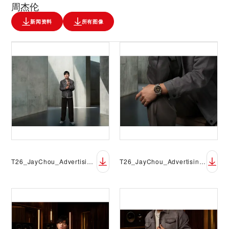
周杰伦
新闻资料
所有图像
T26_JayChou_Advertising_M7939A1A0NU-0001
T26_JayChou_Advertising_M7939A1A0NU-0001_Closeup