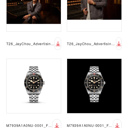
T26_JayChou_Advertising_M2639W1A0U-0001_Studio
T26_JayChou_Advertising_M2639W1A0U-0001_Studio_Closeup
M7939A1A0NU-0001_FF_sRGB_BGW
M7939A1A0NU-0001_FF_sRGB_BGB