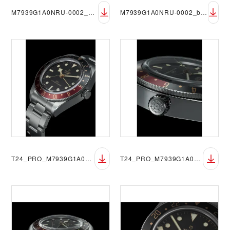
M7939G1A0NRU-0002_black_rubber_black_FF_sRGB
M7939G1A0NRU-0002_black_rubber_black_FF_sRGB_black
T24_PRO_M7939G1A0NRU-0001_006
T24_PRO_M7939G1A0NRU-0001_007