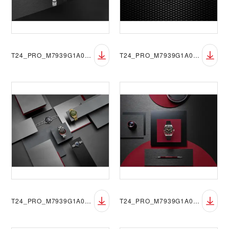
T24_PRO_M7939G1A0NRU-0001_068
T24_PRO_M7939G1A0NRU-0001_069
T24_PRO_M7939G1A0NRU-0001_077
T24_PRO_M7939G1A0NRU-0002_064