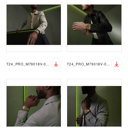
T24_PRO_M79018V-0006_095
T24_PRO_M79018V-0006_078