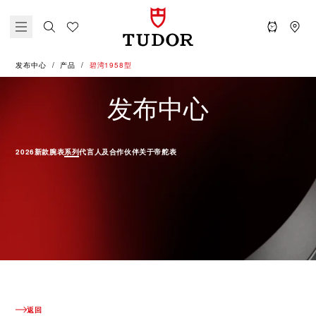
发布中心
产品
碧湾1958型
产品 - 碧
发布中心
2026新款腕表
系列
代言人及合作伙伴
关于帝舵表
返回