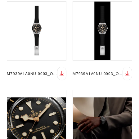
M7939A1A0NU-0003_OF_sRGB_BGW
M7939A1A0NU-0003_OF_sRGB_BGB