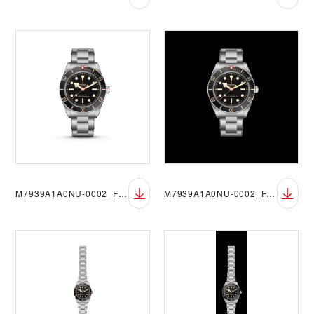
M7939A1A0NU-0002_FF_sRGB_BGW
M7939A1A0NU-0002_FF_sRGB_BGB