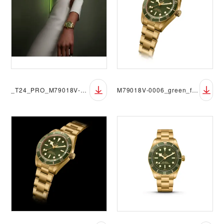
_T24_PRO_M79018V-0006_102
M79018V-0006_green_full_single_DET_sRGB