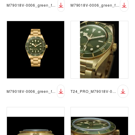
M79018V-0006_green_full_single_DET_sRGB_black
M79018V-0006_green_full_single_FF_RVB
M79018V-0006_green_full_single_FF_RVB_black
T24_PRO_M79018V-0006_015