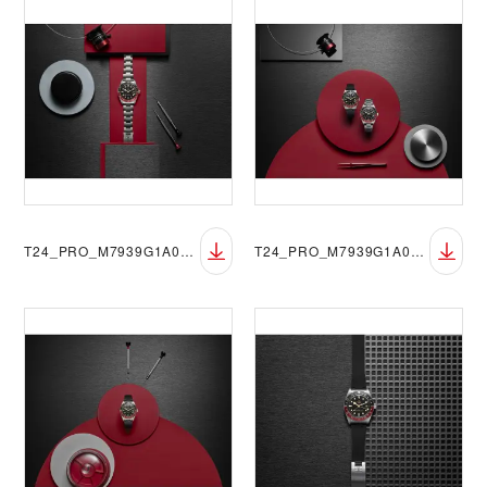
T24_PRO_M7939G1A0NRU-0001_066
T24_PRO_M7939G1A0NRU-0001_070