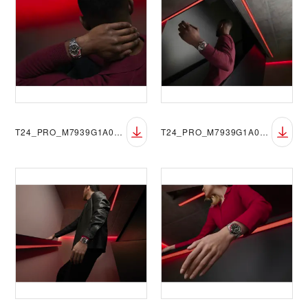
T24_PRO_M7939G1A0NRU-0001_093
T24_PRO_M7939G1A0NRU-0001_092