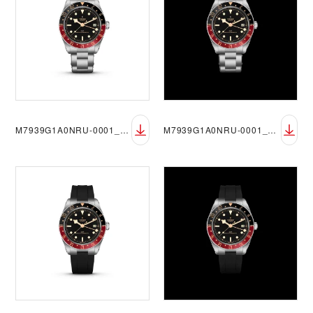
M7939G1A0NRU-0001_black_73560_FF_sRGB
M7939G1A0NRU-0001_black_73560_FF_sRGB_blak