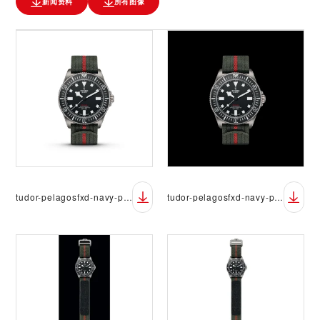
新闻资料
所有图像
tudor-pelagosfxd-navy-packshot-03-white
tudor-pelagosfxd-navy-packshot-03-black