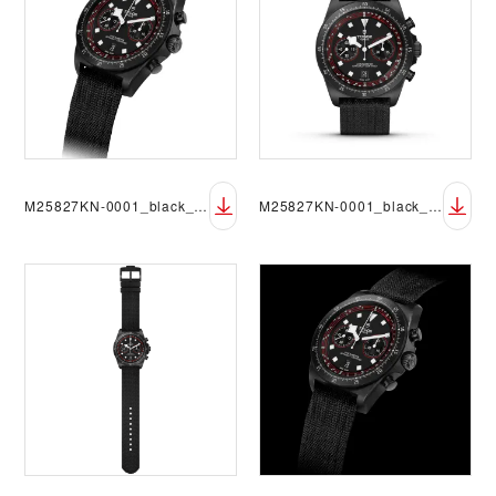
M25827KN-0001_black_fabric_black_DET_sRGB
M25827KN-0001_black_fabric_black_FF_sRGB