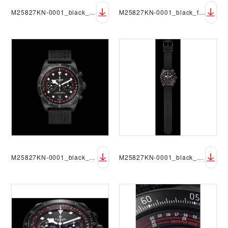
M25827KN-0001_black_fabric_black_OF_sRGB
M25827KN-0001_black_fabric_black_DET_sRGB_black
M25827KN-0001_black_fabric_black_FF_sRGB_black
M25827KN-0001_black_fabric_black_OF_sRGB_black