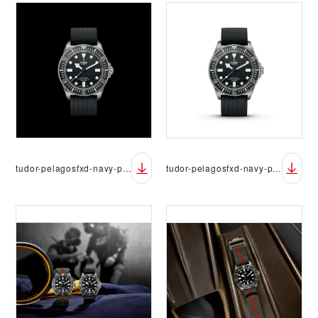
tudor-pelagosfxd-navy-packshot-01-black
tudor-pelagosfxd-navy-packshot-01-white