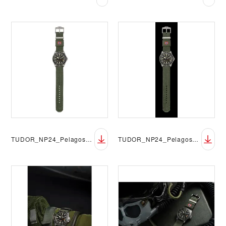
TUDOR_NP24_Pelagos_FXD_GMT_OF-white
TUDOR_NP24_Pelagos_FXD_GMT_OF-black