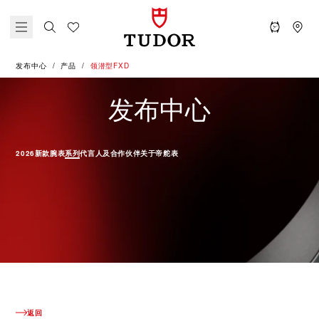
发布中心
产品
领潜型FXD
产品 - 领
发布中心
2026新款腕表
系列
代言人及合作伙伴
关于帝舵表
返回