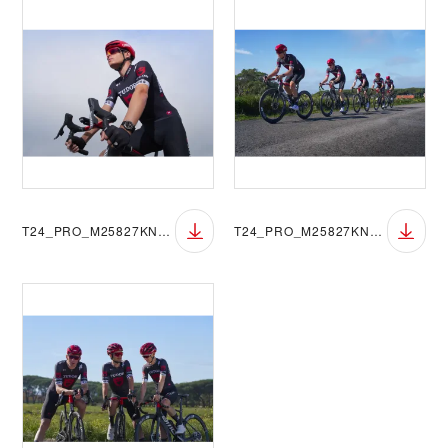
T24_PRO_M25827KN_0461
T24_PRO_M25827KN_4494