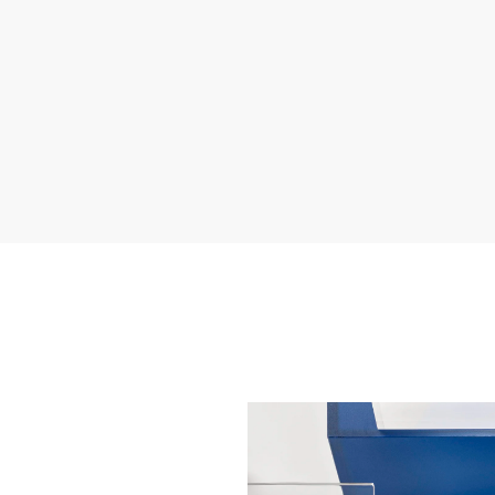
毫
米
蓝
色
表
盘
$5,475