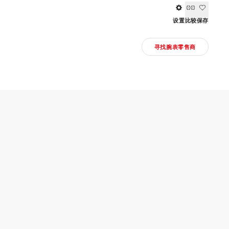
设置
比较
保存
寻找腕表零售商