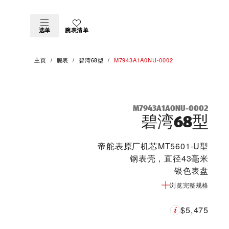
选单
腕表清单
主页
腕表
碧湾68型
M7943A1A0NU-0002
M7943A1A0NU-0002
碧湾68型
帝舵表原厂机芯MT5601-U型
钢表壳，直径43毫米
银色表盘
浏览完整规格
$5,475