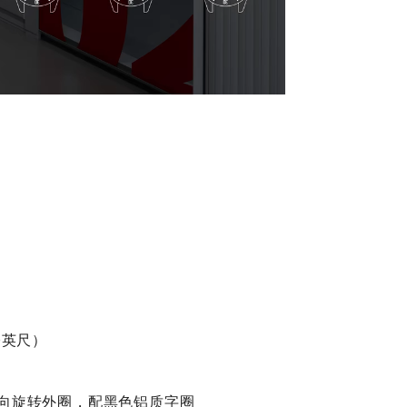
0英尺）
单向旋转外圈，配黑色铝质字圈