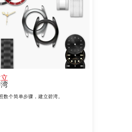
建立
碧湾
照数个简单步骤，建立碧湾。