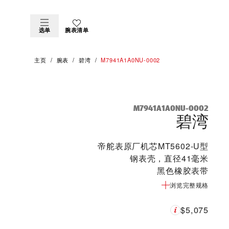
选单
腕表清单
主页
腕表
碧湾
M7941A1A0NU-0002
M7941A1A0NU-0002
碧湾
帝舵表原厂机芯MT5602-U型
钢表壳，直径41毫米
黑色橡胶表带
浏览完整规格
$5,075