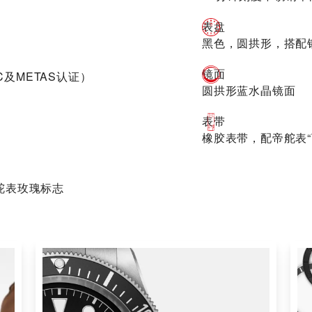
表盘
黑色，圆拱形，搭配
镜面
C及METAS认证）
圆拱形蓝水晶镜面
表带
橡胶表带，配帝舵表“T-
舵表玫瑰标志