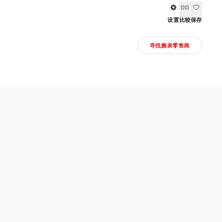
设置
比较
保存
寻找腕表零售商