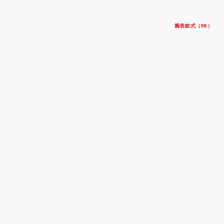
腕表款式（56）
碧湾一型 31
钢表壳，直径31毫米
钢表带
$4,600