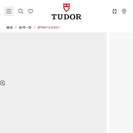
腕表
碧湾一型
M79613-0007