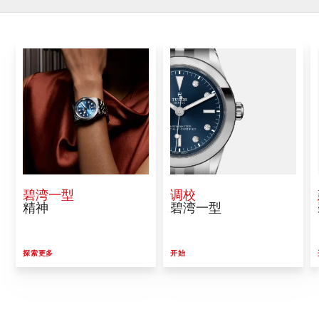
碧湾一型
调校
精神
碧湾一型
探索更多
开始