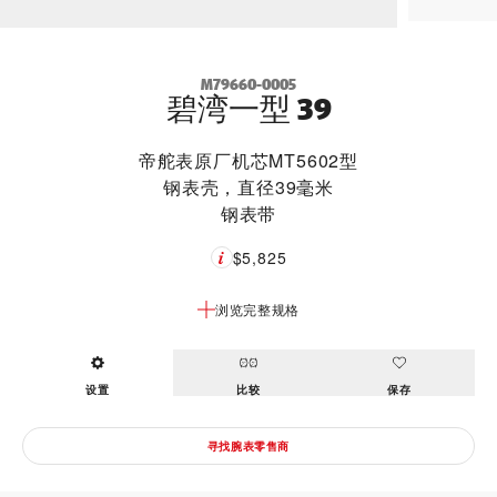
M79660-0005
碧湾一型 39
帝舵表原厂机芯MT5602型
钢表壳，直径39毫米
钢表带
$5,825
浏览完整规格
设置
比较
保存
寻找腕表零售商