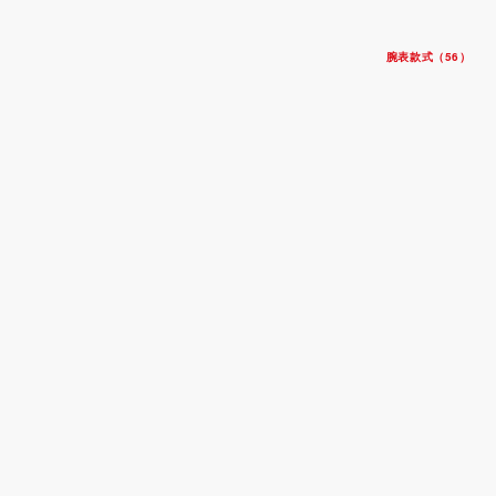
腕表款式（56）
碧湾一型 39
钢表壳，直径39毫米
钢表带
$4,850