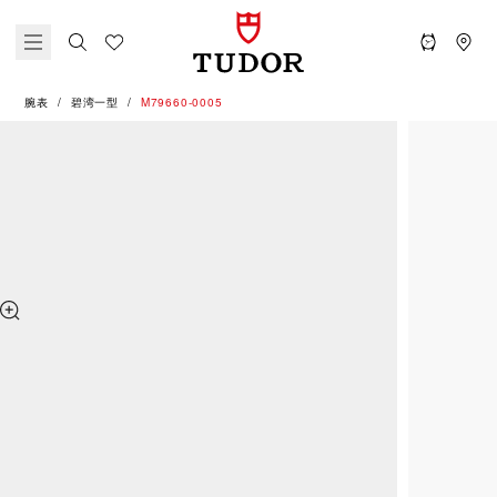
腕表
碧湾一型
M79660-0005