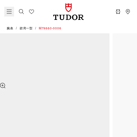
腕表
碧湾一型
M79660-0006