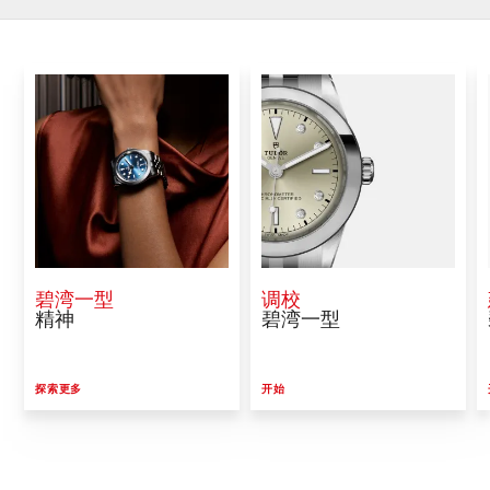
碧湾一型
调校
精神
碧湾一型
探索更多
开始