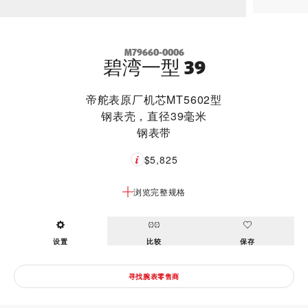
M79660-0006
碧湾一型 39
帝舵表原厂机芯MT5602型
钢表壳，直径39毫米
钢表带
$5,825
浏览完整规格
设置
比较
保存
寻找腕表零售商