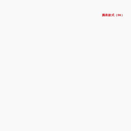
腕表款式（56）
碧湾一型 39
钢表壳，直径39毫米
钢表带
$4,850